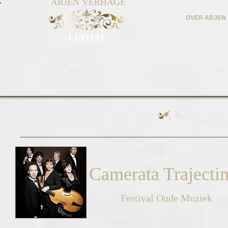
ARJEN VERHAGE
OVER ARJEN
LUITIST
Camerata Trajecti
Festival Oude Muziek