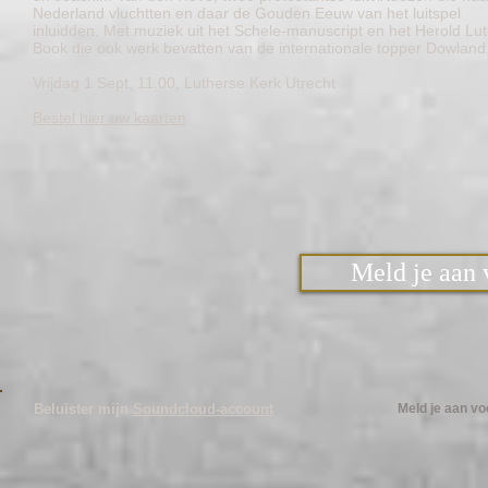
Nederland vluchtten en daar de Gouden Eeuw van het luitspel
inluidden. Met muziek uit het Schele-manuscript en het Herold Lu
Book die ook werk bevatten van de internationale topper Dowland
Vrijdag 1 Sept, 11.00, Lutherse Kerk Utrecht
Bestel hier uw kaarten
Meld je aan 
Beluister mijn
Soundcloud-account
Meld je aan v