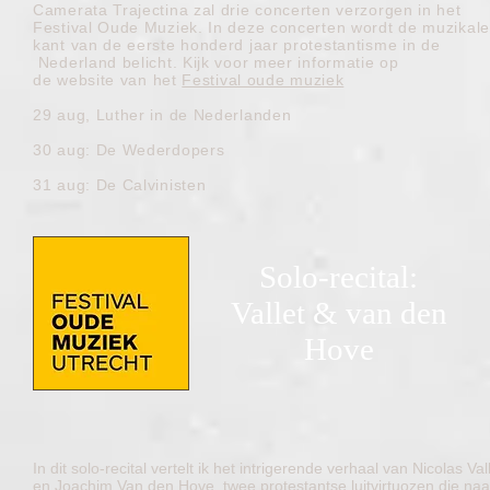
Camerata Trajectina zal drie concerten verzorgen in het
Festival Oude Muziek. In deze concerten wordt de muzikale
kant van de eerste honderd jaar protestantisme in de
Nederland belicht. Kijk voor meer informatie op
de
website
van het
Festival oude muziek
29 aug, Luther in de Nederlanden
30 aug: De Wederdopers
31 aug: De Calvinisten
Solo-recital:
Vallet & van den
Hove
In dit solo-recital vertelt ik het intrigerende verhaal van Nicolas Val
en Joachim Van den Hove, twee protestantse luitvirtuozen die naa